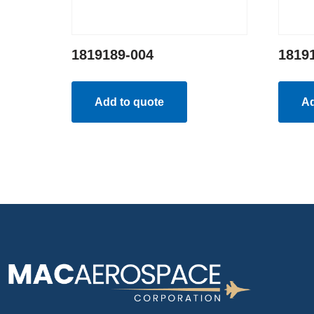
1819189-004
1819
Add to quote
Ad