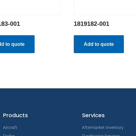
183-001
1819182-001
d to quote
Add to quote
Products
Services
Aircraft
Aftermarket Inventory
Radar
Purchasing Services