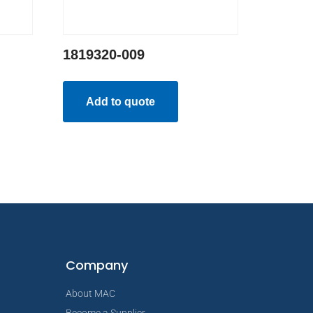
1819320-009
Add to quote
Company
About MAC
Become a Supplier