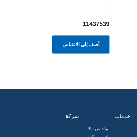
11437539
أضف إلى الاقتباس
خدمات
شركة
نبذة عن ماك
كن موردًا