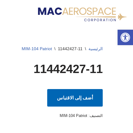
تخطى
إلى
شريط الأدوات المفتوح
المحتوى
الرئيسية
\
11442427-11
\
MIM-104 Patriot
11442427-11
أضف إلى الاقتباس
التصنيف:
MIM-104 Patriot