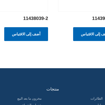
11438039-2
11439
 إلى الاقتباس
أضف إلى الاقتباس
منتجات
الطائرات
مخزون ما بعد البيع
رادار
خدمات الشراء