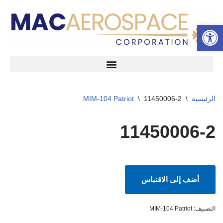
شريط الأدوات المفتوح
تخطى
إلى
المحتوى
الرئيسية
\
11450006-2
\
MIM-104 Patriot
11450006-2
أضف إلى الاقتباس
التصنيف:
MIM-104 Patriot