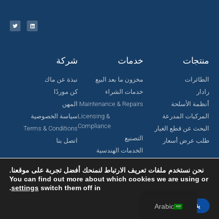
منتجات
خدمات
شركة
الطائرات
مخزون ما بعد البيع
نبذة عن ماك
رادار
خدمات الشراء
كن موردًا
أنظمة الأسلحة
Maintenance & Repairs
المهن
المركبات المدرعة
Licensing &
سياسة الخصوصية
Compliance
البحث عن قطع الغيار
Terms & Conditions
التصنيع
طلب عرض أسعار
اتصل بنا
الخدمات الهندسية
نحن نستخدم ملفات تعريف الارتباط لنمنحك أفضل تجربة على موقعنا.
You can find out more about which cookies we are using or
.
settings
switch them off in
جميع الحقوق محفوظة لشركة MAC Aerospace Corporation © 2024.
تم تصميمه بواسطة Nomboo
يقبل
Arabic