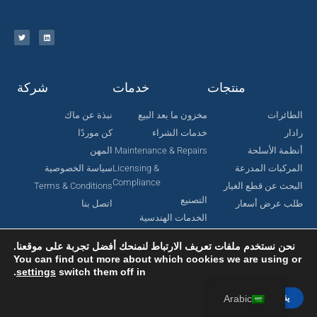
منتجات
خدمات
شركة
الطائرات
مخزون ما بعد البيع
نبذة عن ماك
رادار
خدمات الشراء
كن موردًا
أنظمة الأسلحة
Maintenance & Repairs
المهن
المركبات المدرعة
Licensing &
سياسة الخصوصية
Compliance
البحث عن قطع الغيار
Terms & Conditions
التصنيع
طلب عرض أسعار
اتصل بنا
الخدمات الهندسية
نحن نستخدم ملفات تعريف الارتباط لنمنحك أفضل تجربة على موقعنا.
You can find out more about which cookies we are using or
.
settings
switch them off in
جميع الحقوق محفوظة لشركة MAC Aerospace Corporation © 2024.
تم تصميمه بواسطة Nomboo
يقبل
Arabic