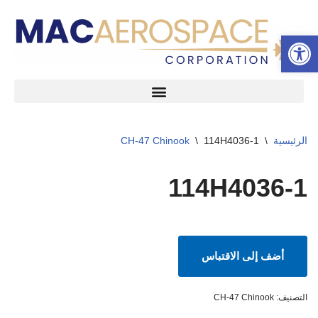
شريط الأدوات المفتوح
تخطى
إلى
المحتوى
الرئيسية
\
114H4036-1
\
CH-47 Chinook
114H4036-1
أضف إلى الاقتباس
التصنيف:
CH-47 Chinook