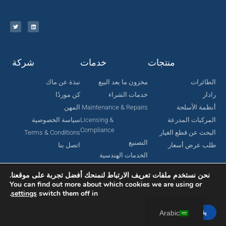
منتجات
خدمات
شركة
الطائرات
مخزون ما بعد البيع
نبذة عن ماك
رادار
خدمات الشراء
كن موردًا
أنظمة الأسلحة
Maintenance & Repairs
المهن
المركبات المدرعة
Licensing &
سياسة الخصوصية
Compliance
البحث عن قطع الغيار
Terms & Conditions
التصنيع
طلب عرض أسعار
اتصل بنا
الخدمات الهندسية
نحن نستخدم ملفات تعريف الارتباط لنمنحك أفضل تجربة على موقعنا.
You can find out more about which cookies we are using or
.
settings
switch them off in
جميع الحقوق محفوظة لشركة MAC Aerospace Corporation © 2024.
تم تصميمه بواسطة Nomboo
يقبل
Arabic