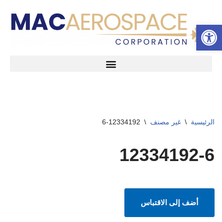
شريط الأدوات المفتوح
تخطى
إلى
المحتوى
الرئيسية
\
غير مصنف
\
12334192-6
12334192-6
أضف إلى الاقتباس