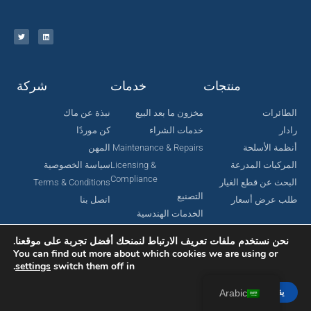
منتجات
خدمات
شركة
الطائرات
مخزون ما بعد البيع
نبذة عن ماك
رادار
خدمات الشراء
كن موردًا
أنظمة الأسلحة
Maintenance & Repairs
المهن
المركبات المدرعة
Licensing &
سياسة الخصوصية
Compliance
البحث عن قطع الغيار
Terms & Conditions
التصنيع
طلب عرض أسعار
اتصل بنا
الخدمات الهندسية
نحن نستخدم ملفات تعريف الارتباط لنمنحك أفضل تجربة على موقعنا.
You can find out more about which cookies we are using or
.
settings
switch them off in
جميع الحقوق محفوظة لشركة MAC Aerospace Corporation © 2024.
تم تصميمه بواسطة Nomboo
يقبل
Arabic