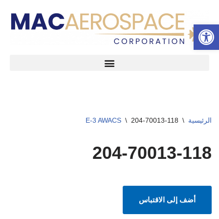
شريط الأدوات المفتوح
تخطى
إلى
المحتوى
الرئيسية
\
204-70013-118
\
E-3 AWACS
204-70013-118
أضف إلى الاقتباس