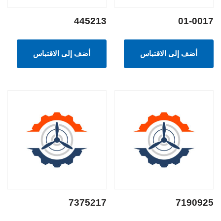
445213
01-0017
أضف إلى الاقتباس
أضف إلى الاقتباس
7375217
7190925