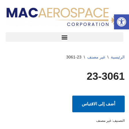
شريط الأدوات المفتوح
تخطى
إلى
المحتوى
الرئيسية
\
غير مصنف
\
23-3061
23-3061
أضف إلى الاقتباس
التصنيف:
غير مصنف