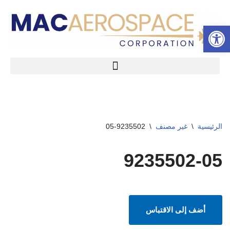
شريط الأدوات المفتوح
تخطى
إلى
المحتوى
الرئيسية
\
غير مصنف
\
9235502-05
9235502-05
أضف إلى الاقتباس