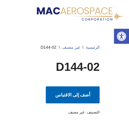
تخطى
إلى
شريط الأدوات المفتوح
المحتوى
الرئيسية
\
غير مصنف
\
D144-02
D144-02
أضف إلى الاقتباس
التصنيف:
غير مصنف