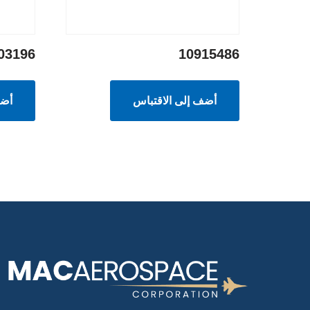
03196
10915486
أضف إلى الاقتباس
أضف