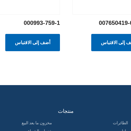
000993-759-1
007650419-
 إلى الاقتباس
أضف إلى الاقتباس
منتجات
الطائرات
مخزون ما بعد البيع
رادار
خدمات الشراء