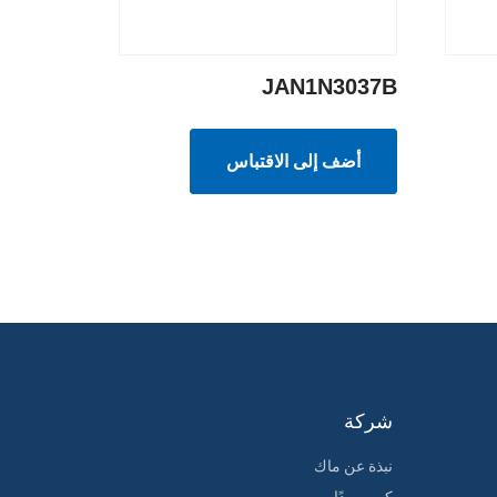
JAN1N3037B
أضف إلى الاقتباس
شركة
نبذة عن ماك
كن موردًا