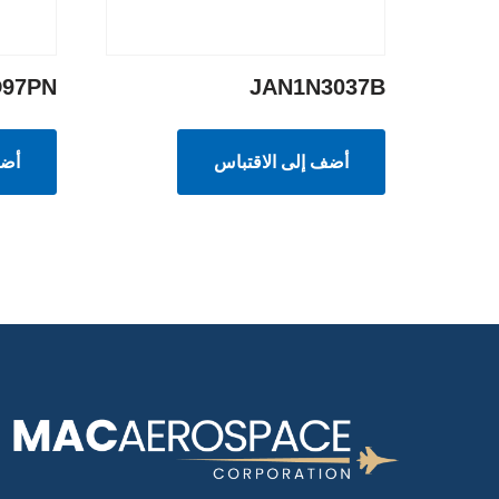
D97PN
JAN1N3037B
أضف إلى الاقتباس
أضف