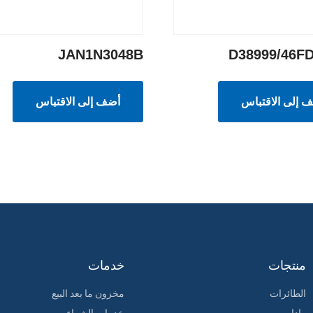
JAN1N3048B
D38999/46F
 إلى الاقتباس
أضف إلى الاقتباس
منتجات
خدمات
الطائرات
مخزون ما بعد البيع
رادار
خدمات الشراء