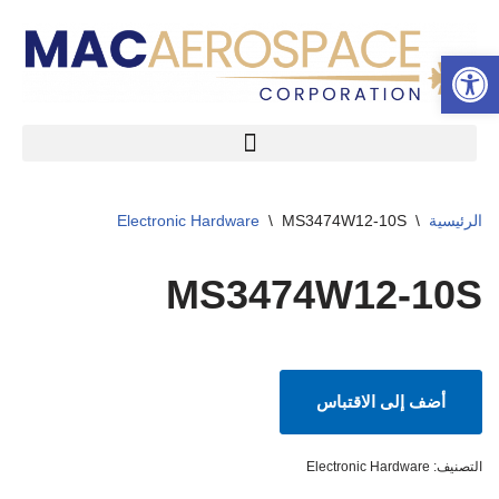
شريط الأدوات المفتوح
تخطى
إلى
المحتوى
الرئيسية
\
MS3474W12-10S
\
Electronic Hardware
MS3474W12-10S
أضف إلى الاقتباس
التصنيف:
Electronic Hardware