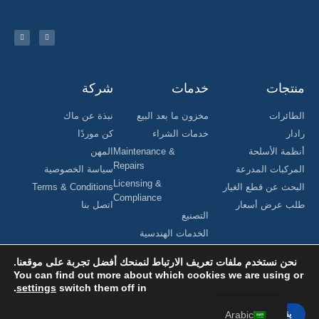
منتجات
خدمات
شركة
الطائرات
مخزون ما بعد البيع
نبذة عن ماك
رادار
خدمات الشراء
كن موردًا
أنظمة الأسلحة
Maintenance &
المهن
Repairs
المركبات المدرعة
سياسة الخصوصية
Licensing &
البحث عن قطع الغيار
Terms & Conditions
Compliance
طلب عرض أسعار
اتصل بنا
التصنيع
الخدمات الهندسية
نحن نستخدم ملفات تعريف الارتباط لنمنحك أفضل تجربة على موقعنا.
You can find out more about which cookies we are using or
.
settings
switch them off in
جميع الحقوق محفوظة لشركة MAC Aerospace Corporation © 2024.
تم تصميمه بواسطة Nomboo
يقبل
Arabic