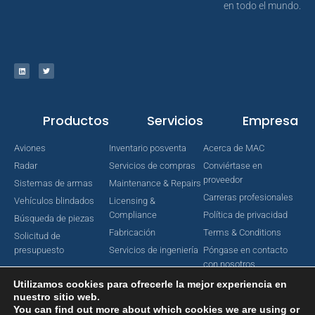
en todo el mundo.
Productos
Servicios
Empresa
Aviones
Inventario posventa
Acerca de MAC
Radar
Servicios de compras
Conviértase en
proveedor
Sistemas de armas
Maintenance & Repairs
Carreras profesionales
Vehículos blindados
Licensing &
Compliance
Política de privacidad
Búsqueda de piezas
Fabricación
Terms & Conditions
Solicitud de
presupuesto
Servicios de ingeniería
Póngase en contacto
con nosotros
Utilizamos cookies para ofrecerle la mejor experiencia en
nuestro sitio web.
You can find out more about which cookies we are using or