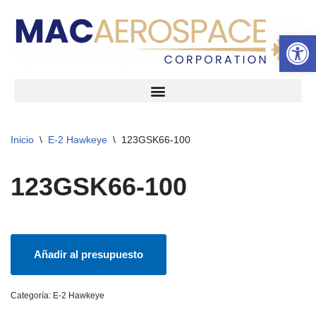
Abrir 
Ir
al
contenido
Inicio
\
E-2 Hawkeye
\
123GSK66-100
123GSK66-100
Añadir al presupuesto
Categoría:
E-2 Hawkeye