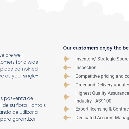
Our customers enjoy the ben
we are well-
Inventory/ Strategic Sourc
tomers for a wide
Inspection
etplace combined
ce as your single-
Competitive pricing and c
Order and Delivery update
Highest Quality Assurance
es posventa de
industry - AS9100
 de su flota. Tanto si
Export licensing & Contra
do de utilizarla,
Dedicated Account Manag
 para garantizar