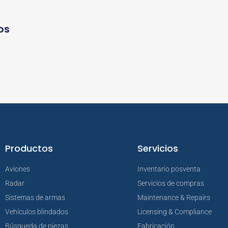
os
Productos
Servicios
Aviones
Inventario posventa
Radar
Servicios de compras
Sistemas de armas
Maintenance & Repairs
Vehículos blindados
Licensing & Compliance
Búsqueda de piezas
Fabricación