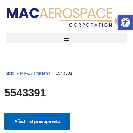
Abrir 
Ir
al
contenido
Inicio
\
MK-15 Phallanx
\
5543391
5543391
Añadir al presupuesto