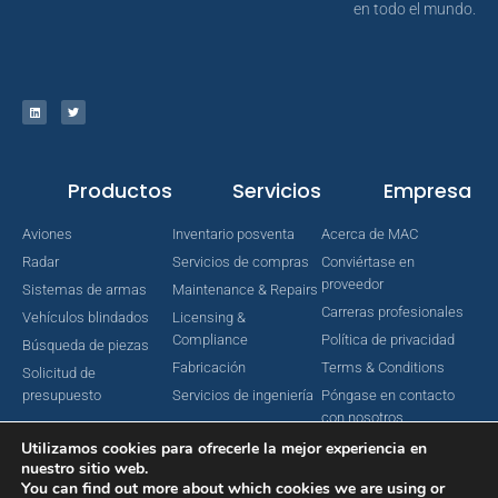
en todo el mundo.
Productos
Servicios
Empresa
Aviones
Inventario posventa
Acerca de MAC
Radar
Servicios de compras
Conviértase en
proveedor
Sistemas de armas
Maintenance & Repairs
Carreras profesionales
Vehículos blindados
Licensing &
Compliance
Política de privacidad
Búsqueda de piezas
Fabricación
Terms & Conditions
Solicitud de
presupuesto
Servicios de ingeniería
Póngase en contacto
con nosotros
Utilizamos cookies para ofrecerle la mejor experiencia en
nuestro sitio web.
You can find out more about which cookies we are using or