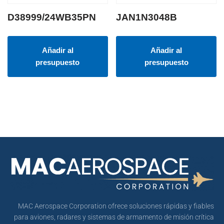
D38999/24WB35PN
JAN1N3048B
Añadir al
Añadir al
presupuesto
presupuesto
MAC Aerospace Corporation ofrece soluciones rápidas y fiables
para aviones, radares y sistemas de armamento de misión crítica