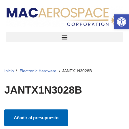
Abrir 
Ir
al
contenido
Inicio
\
Electronic Hardware
\
JANTX1N3028B
JANTX1N3028B
Añadir al presupuesto