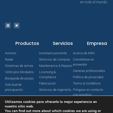
en todo el mundo.
Productos
Servicios
Empresa
Aviones
Inventario posventa
Acerca de MAC
Radar
Servicios de compras
Conviértase en
proveedor
Sistemas de armas
Maintenance & Repairs
Carreras profesionales
Vehículos blindados
Licensing &
Compliance
Política de privacidad
Búsqueda de piezas
Fabricación
Terms & Conditions
Solicitud de
presupuesto
Servicios de ingeniería
Póngase en contacto
con nosotros
Utilizamos cookies para ofrecerle la mejor experiencia en
nuestro sitio web.
You can find out more about which cookies we are using or