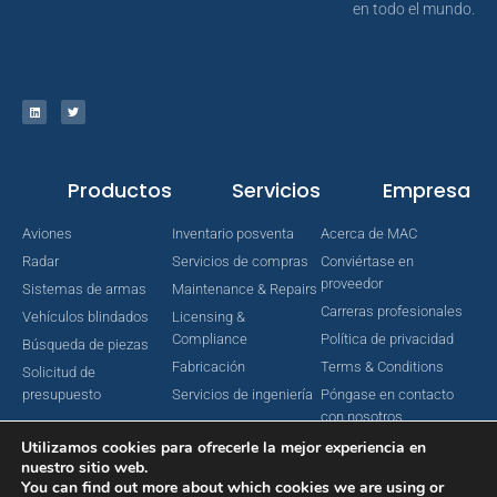
en todo el mundo.
Productos
Servicios
Empresa
Aviones
Inventario posventa
Acerca de MAC
Radar
Servicios de compras
Conviértase en
proveedor
Sistemas de armas
Maintenance & Repairs
Carreras profesionales
Vehículos blindados
Licensing &
Compliance
Política de privacidad
Búsqueda de piezas
Fabricación
Terms & Conditions
Solicitud de
presupuesto
Servicios de ingeniería
Póngase en contacto
con nosotros
Utilizamos cookies para ofrecerle la mejor experiencia en
nuestro sitio web.
You can find out more about which cookies we are using or