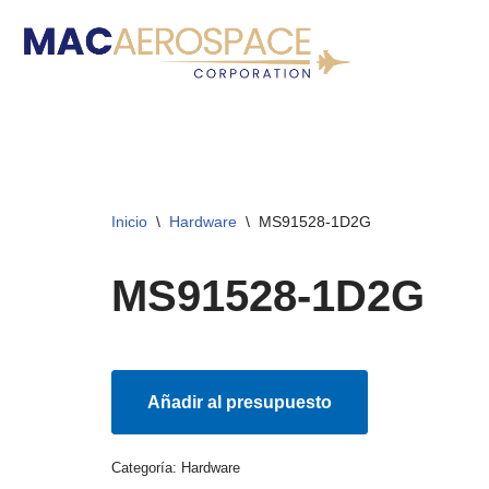
Ir
al
contenido
Inicio
\
Hardware
\
MS91528-1D2G
MS91528-1D2G
Añadir al presupuesto
Categoría:
Hardware