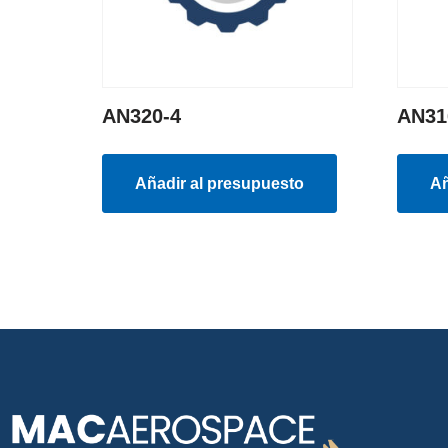
AN320-4
AN31
Añadir al presupuesto
Añ