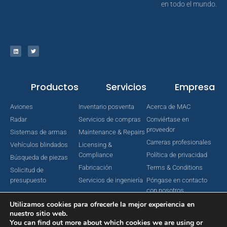
en todo el mundo.
Productos
Servicios
Empresa
Aviones
Inventario posventa
Acerca de MAC
Radar
Servicios de compras
Conviértase en
proveedor
Sistemas de armas
Maintenance & Repairs
Carreras profesionales
Vehículos blindados
Licensing &
Compliance
Política de privacidad
Búsqueda de piezas
Fabricación
Terms & Conditions
Solicitud de
presupuesto
Servicios de ingeniería
Póngase en contacto
con nosotros
Utilizamos cookies para ofrecerle la mejor experiencia en
nuestro sitio web.
You can find out more about which cookies we are using or