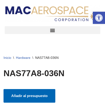
Abrir 
Ir
al
contenido
Inicio
\
Hardware
\
NAS77A8-036N
NAS77A8-036N
Añadir al presupuesto