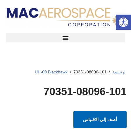
شريط الأدوات المفتوح
تخطى
إلى
المحتوى
الرئيسية
\
70351-08096-101
\
UH-60 Blackhawk
70351-08096-101
أضف إلى الاقتباس