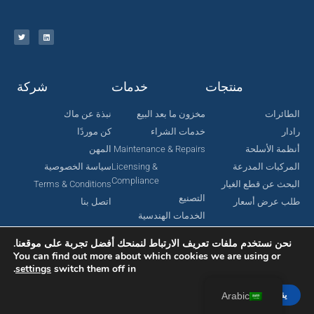
منتجات
خدمات
شركة
الطائرات
مخزون ما بعد البيع
نبذة عن ماك
رادار
خدمات الشراء
كن موردًا
أنظمة الأسلحة
Maintenance & Repairs
المهن
المركبات المدرعة
Licensing &
سياسة الخصوصية
Compliance
البحث عن قطع الغيار
Terms & Conditions
التصنيع
طلب عرض أسعار
اتصل بنا
الخدمات الهندسية
نحن نستخدم ملفات تعريف الارتباط لنمنحك أفضل تجربة على موقعنا.
You can find out more about which cookies we are using or
.
settings
switch them off in
جميع الحقوق محفوظة لشركة MAC Aerospace Corporation © 2024.
تم تصميمه بواسطة Nomboo
يقبل
Arabic