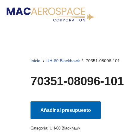
Ir
al
contenido
Inicio
\
UH-60 Blackhawk
\
70351-08096-101
70351-08096-101
Añadir al presupuesto
Categoría:
UH-60 Blackhawk