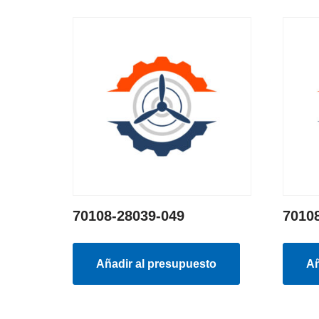
70108-28039-049
7010
Añadir al presupuesto
Añ