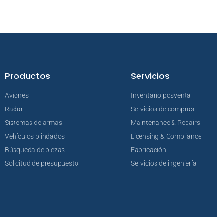
Productos
Servicios
Aviones
Inventario posventa
Radar
Servicios de compras
Sistemas de armas
Maintenance & Repairs
Vehículos blindados
Licensing & Compliance
Búsqueda de piezas
Fabricación
Solicitud de presupuesto
Servicios de ingeniería