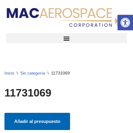
Abrir 
Ir
al
contenido
Inicio
\
Sin categoría
\
11731069
11731069
Añadir al presupuesto