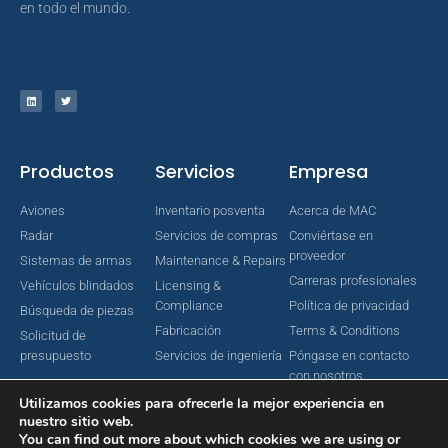
en todo el mundo.
Productos
Servicios
Empresa
Aviones
Inventario posventa
Acerca de MAC
Radar
Servicios de compras
Conviértase en
proveedor
Sistemas de armas
Maintenance & Repairs
Carreras profesionales
Vehículos blindados
Licensing &
Compliance
Política de privacidad
Búsqueda de piezas
Fabricación
Terms & Conditions
Solicitud de
presupuesto
Servicios de ingeniería
Póngase en contacto
con nosotros
Utilizamos cookies para ofrecerle la mejor experiencia en
nuestro sitio web.
You can find out more about which cookies we are using or