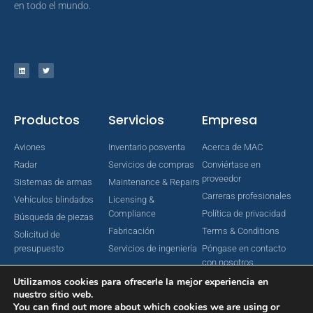
en todo el mundo.
Productos
Servicios
Empresa
Aviones
Inventario posventa
Acerca de MAC
Radar
Servicios de compras
Conviértase en
proveedor
Sistemas de armas
Maintenance & Repairs
Carreras profesionales
Vehículos blindados
Licensing &
Compliance
Política de privacidad
Búsqueda de piezas
Fabricación
Terms & Conditions
Solicitud de
presupuesto
Servicios de ingeniería
Póngase en contacto
con nosotros
Utilizamos cookies para ofrecerle la mejor experiencia en
nuestro sitio web.
You can find out more about which cookies we are using or