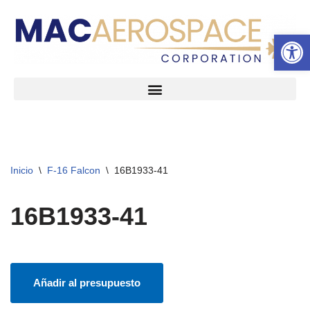
Abrir 
Ir
al
contenido
Inicio
\
F-16 Falcon
\
16B1933-41
16B1933-41
Añadir al presupuesto