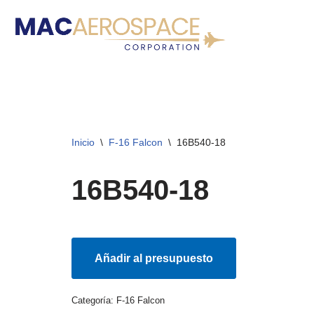
Ir
al
contenido
Inicio
\
F-16 Falcon
\
16B540-18
16B540-18
Añadir al presupuesto
Categoría:
F-16 Falcon