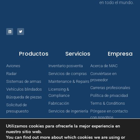
en todo el mundo.
Productos
Servicios
Empresa
Aviones
Inventario posventa
Acerca de MAC
Radar
Servicios de compras
Conviértase en
proveedor
Sistemas de armas
Maintenance & Repairs
Carreras profesionales
Vehículos blindados
Licensing &
Compliance
Política de privacidad
Búsqueda de piezas
Fabricación
Terms & Conditions
Solicitud de
presupuesto
Servicios de ingeniería
Póngase en contacto
con nosotros
Utilizamos cookies para ofrecerle la mejor experiencia en
nuestro sitio web.
You can find out more about which cookies we are using or