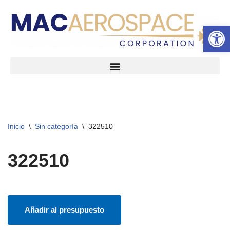
Abrir 
Ir
al
contenido
Inicio
\
Sin categoría
\
322510
322510
Añadir al presupuesto