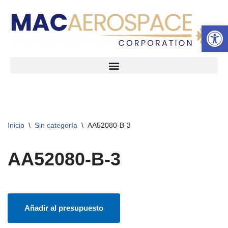
Abrir 
Ir
al
contenido
Inicio
\
Sin categoría
\
AA52080-B-3
AA52080-B-3
Añadir al presupuesto