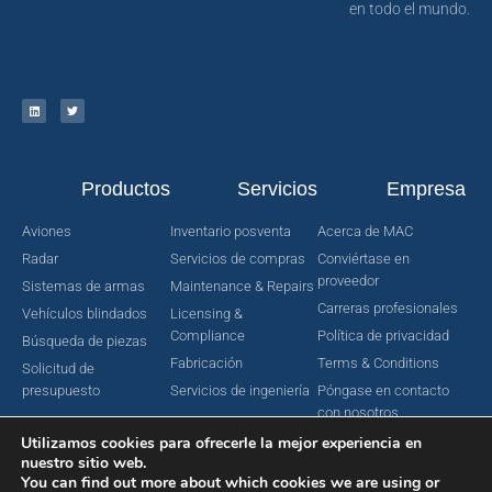
en todo el mundo.
Productos
Servicios
Empresa
Aviones
Inventario posventa
Acerca de MAC
Radar
Servicios de compras
Conviértase en
proveedor
Sistemas de armas
Maintenance & Repairs
Carreras profesionales
Vehículos blindados
Licensing &
Compliance
Política de privacidad
Búsqueda de piezas
Fabricación
Terms & Conditions
Solicitud de
presupuesto
Servicios de ingeniería
Póngase en contacto
con nosotros
Utilizamos cookies para ofrecerle la mejor experiencia en
nuestro sitio web.
You can find out more about which cookies we are using or