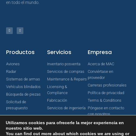
en todo el mundo.
Productos
Servicios
Empresa
Aviones
Inventario posventa
Acerca de MAC
Radar
Servicios de compras
Conviértase en
proveedor
Sistemas de armas
Maintenance & Repairs
Carreras profesionales
Vehículos blindados
Licensing &
Compliance
Política de privacidad
Búsqueda de piezas
Fabricación
Terms & Conditions
Solicitud de
presupuesto
Servicios de ingeniería
Póngase en contacto
con nosotros
Utilizamos cookies para ofrecerle la mejor experiencia en
nuestro sitio web.
You can find out more about which cookies we are using or