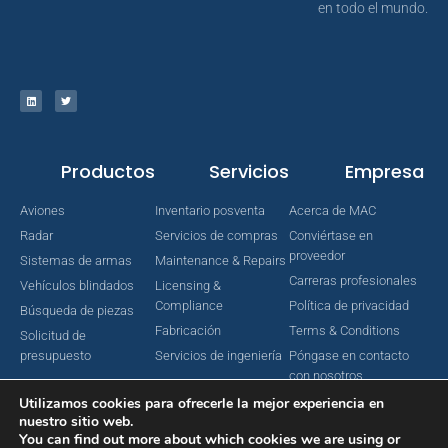
en todo el mundo.
Productos
Servicios
Empresa
Aviones
Inventario posventa
Acerca de MAC
Radar
Servicios de compras
Conviértase en
proveedor
Sistemas de armas
Maintenance & Repairs
Carreras profesionales
Vehículos blindados
Licensing &
Compliance
Política de privacidad
Búsqueda de piezas
Fabricación
Terms & Conditions
Solicitud de
presupuesto
Servicios de ingeniería
Póngase en contacto
con nosotros
Utilizamos cookies para ofrecerle la mejor experiencia en
nuestro sitio web.
You can find out more about which cookies we are using or