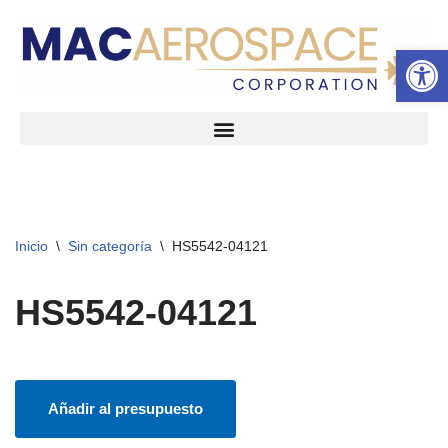
Abrir 
Ir
al
contenido
Inicio
\
Sin categoría
\
HS5542-04121
HS5542-04121
Añadir al presupuesto