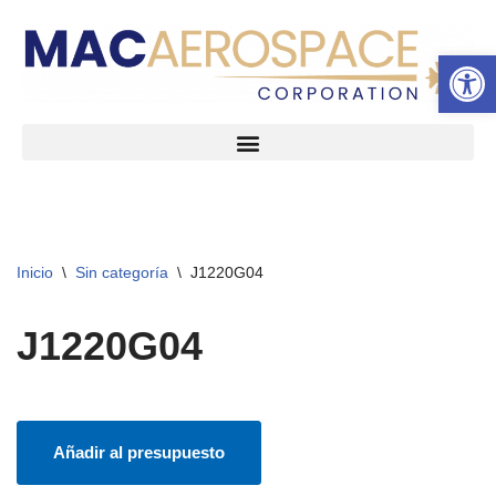
Abrir 
Ir
al
contenido
Inicio
\
Sin categoría
\
J1220G04
J1220G04
Añadir al presupuesto