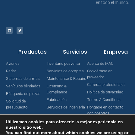
en todo el mundo.
Productos
Servicios
Empresa
Aviones
Inventario posventa
Acerca de MAC
Radar
Servicios de compras
Conviértase en
proveedor
Sistemas de armas
Maintenance & Repairs
Carreras profesionales
Vehículos blindados
Licensing &
Compliance
Política de privacidad
Búsqueda de piezas
Fabricación
Terms & Conditions
Solicitud de
presupuesto
Servicios de ingeniería
Póngase en contacto
con nosotros
Utilizamos cookies para ofrecerle la mejor experiencia en
nuestro sitio web.
You can find out more about which cookies we are using or